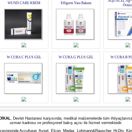
AQUACEL Ag+ E
WUND CARE KREM
Effigerm Yara Bakımı
Örtüs
W CURA C PLUS GEL
W CURA G PLUS GEL
W CURA B P
DİKAL
, Devlet Hastanesi karşısında; medikal malzemelerde tüm ihtiyaçlarınız
uzman kadrosu ve profesyonel bakış açısı ile hizmet vermektedir.
 ve çevresinde Accufuser, Ayset, Elcon, Medax, Lohmann&Ra
u
scher, Hi-Dry, Ki