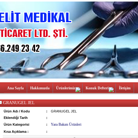
Ana Sayfa
Hakkımızda
Ürünlerimiz
Konuk Defteri
İletişim
GRANUGEL JEL
Ürün Adı / Kodu
:
GRANUGEL JEL
Eklendiği Tarih
:
Yara Bakım Ürünleri
Ürün Kategorisi
:
Kısa Açıklama :
: