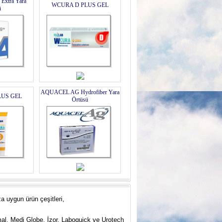
xtra Yara
WCURA D PLUS GEL
ü
AQUACEL AG Hydrofiber Yara
LUS GEL
Örtüsü
a uygun ürün çeşitleri,
mal, Medi Globe, İzor, Laboquick ve
U
rotech