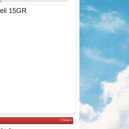
:
eli 15GR
| Tümü »