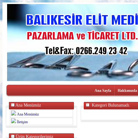
Ana Sayfa
Hakkımızda
Ana Menümüz
Kategori Bulunamadı.
Ana Menümüz
İletişim
Ürün Kategorilerimiz