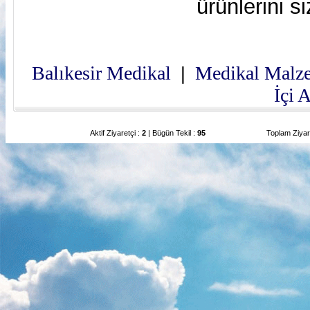
ürünlerini s
Balıkesir Medikal
Medikal Malz
|
İçi 
Aktif Ziyaretçi :
2
| Bügün Tekil :
95
Toplam Ziyar